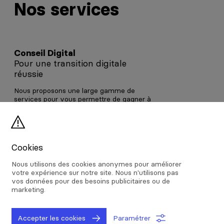
Nos services
Conseil Digital
Pour une transition digitale
réussie
Nous proposons une large gamme de
services pour vous permettre de gagner à
l'ère du numérique. Nos équipes d'experts
polyvalents vous accompagnent dans
votre transformation numérique.
Cookies
Conseil Digital
Nous utilisons des cookies anonymes pour améliorer
votre expérience sur notre site. Nous n'utilisons pas
vos données pour des besoins publicitaires ou de
marketing.
Accepter les cookies
Paramétrer