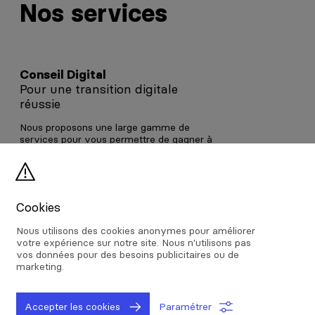
Nos services
Conseil Digital
Pour une transition digitale
réussie
Nous proposons une large gamme de
services pour vous permettre de gagner à
l'ère du numérique. Nos équipes d'experts
polyvalents vous accompagnent dans
votre transformation numérique.
Cookies
Conseil Digital
Nous utilisons des cookies anonymes pour améliorer
votre expérience sur notre site. Nous n'utilisons pas
vos données pour des besoins publicitaires ou de
marketing.
Accepter les cookies
Paramétrer